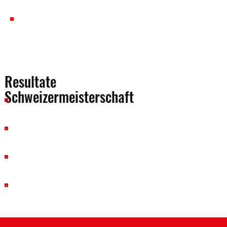
Nachwuchsförderkommission
Reglement Schweizer Schülermeisterschaft
Resultate
Schweizermeisterschaft
CH-Meisterschaft Mosnang 2026
CH-Meisterschaft Thurtal 2026
CH-Meisterschaft Nottwil 2026
CH-Meisterschaft Waltenschwil-Kallern 2026