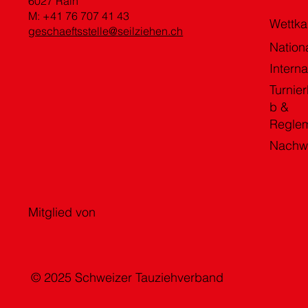
6027 Rain
M: +41 76 707 41 43
Wettk
geschaeftsstelle@seilziehen.ch
Nation
Interna
Turnier
b &
Regle
Nachw
Mitglied von
© 2025 Schweizer Tauziehverband