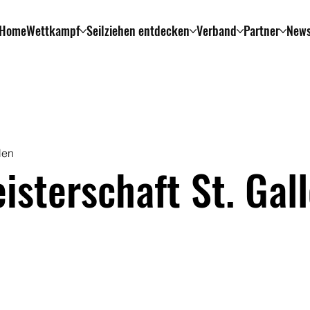
Home
Wettkampf
Seilziehen entdecken
Verband
Partner
New
len
isterschaft St. Gal