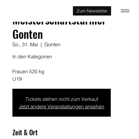
Zum Newsletter
Meisterschaftsturnier
Gonten
So., 31. Mai
  |  
Gonten
In den Kategorien
Frauen 520 kg
U19
Tickets stehen nicht zum Verkauf
Jetzt andere Veranstaltungen ansehen
Zeit & Ort