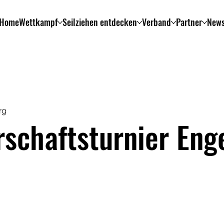
Home
Wettkampf
Seilziehen entdecken
Verband
Partner
New
rg
rschaftsturnier Eng