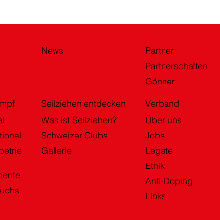
News
Partner
Partnerschaften
Gönner
ampf
Seilziehen entdecken
Verband
al
Was ist Seilziehen?
Über uns
tional
Schweizer Clubs
Jobs
betrie
Gallerie
Legate
Ethik
mente
Anti-Doping
uchs
Links