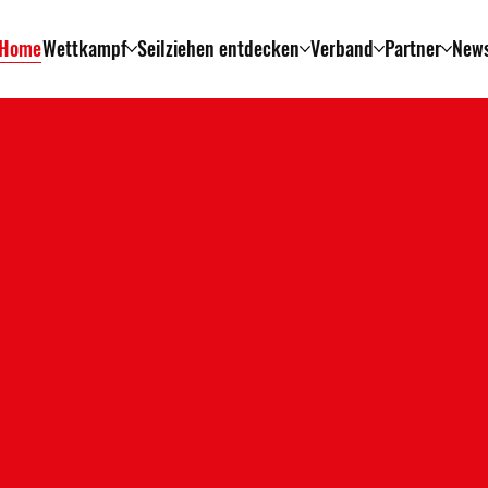
Home
Wettkampf
Seilziehen entdecken
Verband
Partner
New